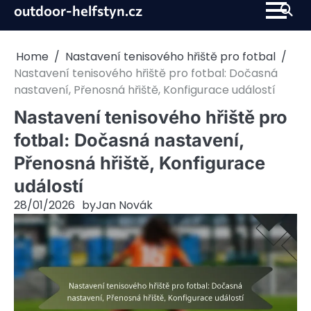
Skip
outdoor-helfstyn.cz
to
content
Home
Nastavení tenisového hřiště pro fotbal
Nastavení tenisového hřiště pro fotbal: Dočasná
nastavení, Přenosná hřiště, Konfigurace událostí
Nastavení tenisového hřiště pro
fotbal: Dočasná nastavení,
Přenosná hřiště, Konfigurace
událostí
28/01/2026
by
Jan Novák