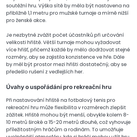
soutěžní hru. Výška sítě by měla být nastavena na
přibližně 1,1 metru pro mužské turnaje a mírně nižší
pro ženské akce.
Je nezbytné zvážit počet účastníků při určování
velikosti hřiště. Větší turnaje mohou vyžadovat
více hřišť, přičemž každé by mělo dodržovat stejné
rozměry, aby se zajistila konzistence ve hře. Dále
by měl být prostor mezi hřišti dostatečný, aby se
předešlo rušení z vedlejších her.
Úvahy o uspořádání pro rekreační hru
Při nastavování hřiště na fotbalový tenis pro
rekreační hru může flexibilita v rozměrech zlepšit
zážitek. Hřiště mohou být menší, obvykle kolem 8-
10 metrů široké a 15-20 metrů dlouhé, což vyhovuje
příležitostným hráčům a rodinám. To umožňuje
uvolněnější atmosféru, kde si hráči mohou užít hru