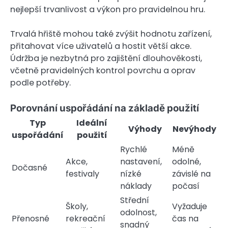
nejlepší trvanlivost a výkon pro pravidelnou hru.
Trvalá hřiště mohou také zvýšit hodnotu zařízení,
přitahovat více uživatelů a hostit větší akce.
Údržba je nezbytná pro zajištění dlouhověkosti,
včetně pravidelných kontrol povrchu a oprav
podle potřeby.
Porovnání uspořádání na základě použití
Typ
Ideální
Výhody
Nevýhody
uspořádání
použití
Rychlé
Méně
Akce,
nastavení,
odolné,
Dočasné
festivaly
nízké
závislé na
náklady
počasí
Střední
Školy,
Vyžaduje
odolnost,
Přenosné
rekreační
čas na
snadný