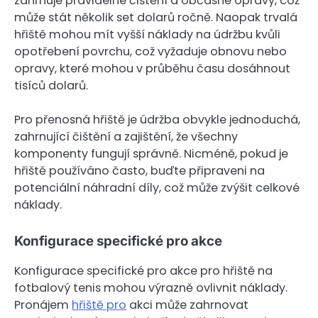
zahrnuje pravidelné čištění a občasné opravy, což
může stát několik set dolarů ročně. Naopak trvalá
hřiště mohou mít vyšší náklady na údržbu kvůli
opotřebení povrchu, což vyžaduje obnovu nebo
opravy, které mohou v průběhu času dosáhnout
tisíců dolarů.
Pro přenosná hřiště je údržba obvykle jednoduchá,
zahrnující čištění a zajištění, že všechny
komponenty fungují správně. Nicméně, pokud je
hřiště používáno často, buďte připraveni na
potenciální náhradní díly, což může zvýšit celkové
náklady.
Konfigurace specifické pro akce
Konfigurace specifické pro akce pro hřiště na
fotbalový tenis mohou výrazně ovlivnit náklady.
Pronájem
hřiště pro
akci může zahrnovat