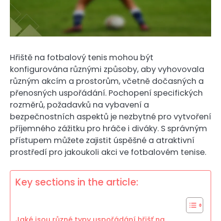
Hřiště na fotbalový tenis mohou být
konfigurována různými způsoby, aby vyhovovala
různým akcím a prostorům, včetně dočasných a
přenosných uspořádání. Pochopení specifických
rozměrů, požadavků na vybavení a
bezpečnostních aspektů je nezbytné pro vytvoření
příjemného zážitku pro hráče i diváky. S správným
přístupem můžete zajistit úspěšné a atraktivní
prostředí pro jakoukoli akci ve fotbalovém tenise.
Key sections in the article:
Jaké jsou různé typy uspořádání hřišť na