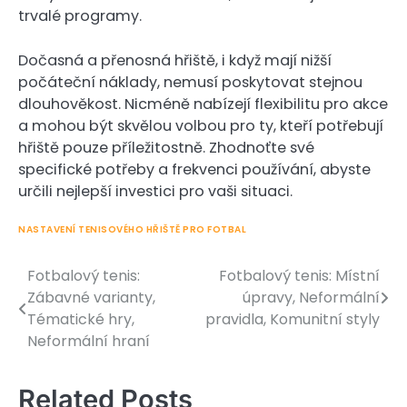
trvalé programy.
Dočasná a přenosná hřiště, i když mají nižší
počáteční náklady, nemusí poskytovat stejnou
dlouhověkost. Nicméně nabízejí flexibilitu pro akce
a mohou být skvělou volbou pro ty, kteří potřebují
hřiště pouze příležitostně. Zhodnoťte své
specifické potřeby a frekvenci používání, abyste
určili nejlepší investici pro vaši situaci.
NASTAVENÍ TENISOVÉHO HŘIŠTĚ PRO FOTBAL
Fotbalový tenis:
Fotbalový tenis: Místní
Post
Zábavné varianty,
úpravy, Neformální
navigation
Tématické hry,
pravidla, Komunitní styly
Neformální hraní
Related Posts