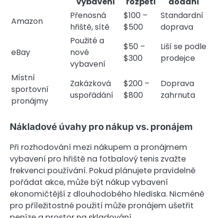
vybavení
rozpětí
dodání
Přenosná
$100 –
Standardní
Amazon
hřiště, sítě
$500
doprava
Použité a
$50 –
Liší se podle
eBay
nové
$300
prodejce
vybavení
Místní
Zakázková
$200 –
Doprava
sportovní
uspořádání
$800
zahrnuta
pronájmy
Nákladové úvahy pro nákup vs. pronájem
Při rozhodování mezi nákupem a pronájmem
vybavení pro hřiště na fotbalový tenis zvažte
frekvenci používání. Pokud plánujete pravidelně
pořádat akce, může být nákup vybavení
ekonomičtější z dlouhodobého hlediska. Nicméně
pro příležitostné použití může pronájem ušetřit
peníze a prostor na skladování.