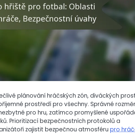
pečlivé plánování hráčských zón, diváckých pros
příjemné prostředí pro všechny. Správné rozměr
 nezbytné pro hru, zatímco promyšlené uspořád
áků. Prioritizací bezpečnostních protokolů a
nizátoři zajistit bezpečnou atmosféru
pro hráč