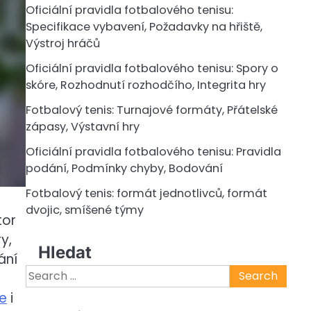
Oficiální pravidla fotbalového tenisu:
Specifikace vybavení, Požadavky na hřiště,
Výstroj hráčů
Oficiální pravidla fotbalového tenisu: Spory o
skóre, Rozhodnutí rozhodčího, Integrita hry
Fotbalový tenis: Turnajové formáty, Přátelské
zápasy, Výstavní hry
Oficiální pravidla fotbalového tenisu: Pravidla
podání, Podmínky chyby, Bodování
Fotbalový tenis: formát jednotlivců, formát
dvojic, smíšené týmy
tor
y,
Hledat
ání
Search
for:
e
i