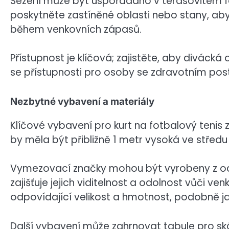
Sezení může být uspořádáno v terasovitém for
poskytněte zastíněné oblasti nebo stany, ab
během venkovních zápasů.
Přístupnost je klíčová; zajistěte, aby divácká
se přístupnosti pro osoby se zdravotním pos
Nezbytné vybavení a materiály
Klíčové vybavení pro kurt na fotbalový tenis 
by měla být přibližně 1 metr vysoká ve střed
Vymezovací značky mohou být vyrobeny z odo
zajišťuje jejich viditelnost a odolnost vůči 
odpovídající velikost a hmotnost, podobně j
Další vybavení může zahrnovat tabule pro skó