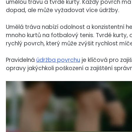
umělou trávu a tvrdé kurty. Každý povrch má
dopad, ale může vyžadovat více údržby.
Umělá tráva nabízí odolnost a konzistentní he
mnoho kurtů na fotbalový tenis. Tvrdé kurty, 
rychlý povrch, který může zvýšit rychlost míče
Pravidelná
údržba povrchu
je klíčová pro zaji
opravy jakýchkoli poškození a zajištění spr