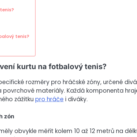
tenis?
balový tenis?
ení kurtu na fotbalový tenis?
specifické rozměry pro hráčské zóny, určené div
 a povrchové materiály. Každá komponenta hraj
mného zážitku
pro hráče
i diváky.
h zón
 měly obvykle měřit kolem 10 až 12 metrů na délk