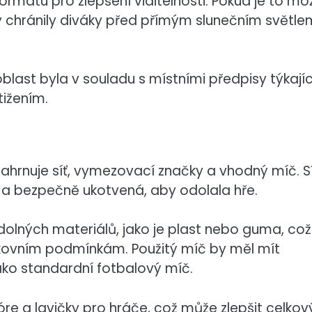
mátu pro zlepšení viditelnosti. Pokud je to mo
y chránily diváky před přímým slunečním světle
 oblast byla v souladu s místními předpisy týkají
tižením.
zahrnuje síť, vymezovací značky a vhodný míč. S
u a bezpečně ukotvená, aby odolala hře.
lných materiálů, jako je plast nebo guma, což
venkovním podmínkám. Použitý míč by měl mít
ako standardní fotbalový míč.
re a lavičky pro hráče, což může zlepšit celkov