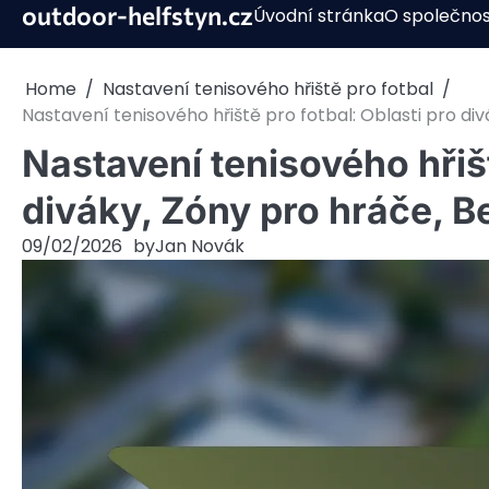
Skip
outdoor-helfstyn.cz
Úvodní stránka
O společnos
to
content
Home
Nastavení tenisového hřiště pro fotbal
Nastavení tenisového hřiště pro fotbal: Oblasti pro d
Nastavení tenisového hřišt
diváky, Zóny pro hráče, 
09/02/2026
by
Jan Novák