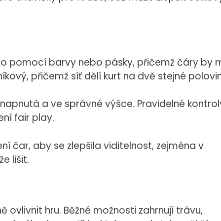
no pomocí barvy nebo pásky, přičemž čáry by 
íkový, přičemž síť dělí kurt na dvě stejné polovin
 napnutá a ve správné výšce. Pravidelné kontrol
í fair play.
í čar, aby se zlepšila viditelnost, zejména v
 lišit.
vlivnit hru. Běžné možnosti zahrnují trávu,