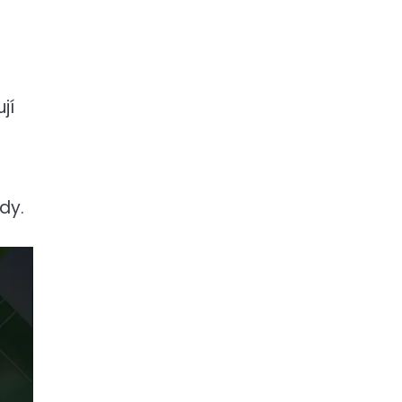
jí
dy.