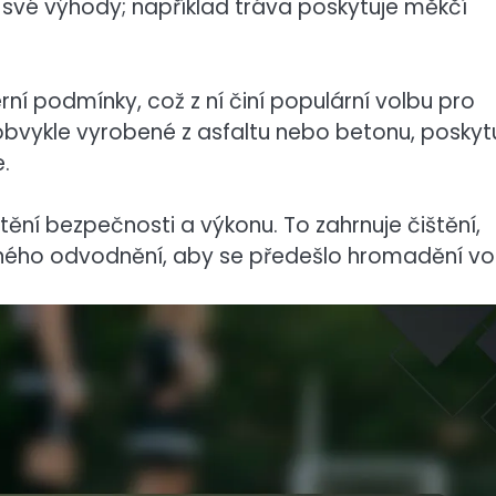
 své výhody; například tráva poskytuje měkčí
rní podmínky, což z ní činí populární volbu pro
obvykle vyrobené z asfaltu nebo betonu, poskytu
.
štění bezpečnosti a výkonu. To zahrnuje čištění,
ávného odvodnění, aby se předešlo hromadění vo