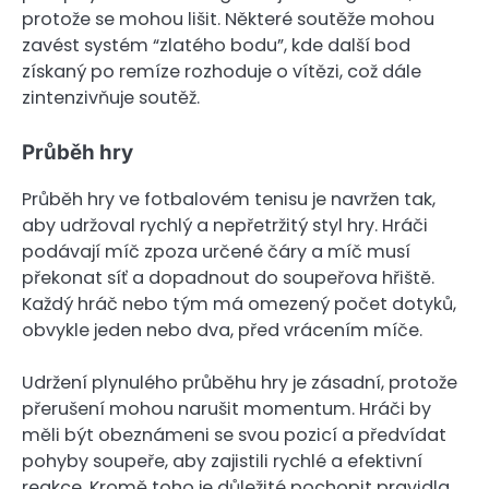
protože se mohou lišit. Některé soutěže mohou
zavést systém “zlatého bodu”, kde další bod
získaný po remíze rozhoduje o vítězi, což dále
zintenzivňuje soutěž.
Průběh hry
Průběh hry ve fotbalovém tenisu je navržen tak,
aby udržoval rychlý a nepřetržitý styl hry. Hráči
podávají míč zpoza určené čáry a míč musí
překonat síť a dopadnout do soupeřova hřiště.
Každý hráč nebo tým má omezený počet dotyků,
obvykle jeden nebo dva, před vrácením míče.
Udržení plynulého průběhu hry je zásadní, protože
přerušení mohou narušit momentum. Hráči by
měli být obeznámeni se svou pozicí a předvídat
pohyby soupeře, aby zajistili rychlé a efektivní
reakce. Kromě toho je důležité pochopit pravidla