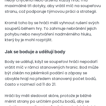
nebyl chycena nebo držena. Každý hráč má
maximálně tři dotyky, aby vrátil míč na soupeřovu
stranu, což podporuje týmovou práci a strategii.
Kromě toho by se hráči měli vyhnout rušení svých
soupeřů během hry. To zahrnuje nebránění jejich
pohybu nebo nevytváření nadměrného hluku,
který by je mohl rozptýlit.
Jak se boduje a udělují body
Body se udělují, když se soupeřovi hráči nepodaří
vrátit míč v rámci stanovených hranic. Bod může
být získán na jakémkoli podání a zápasy se
obvykle hrají na předem stanovený počet bodů,
často v rozmezí od 11 do 21.
Hráči by měli sledovat skóre, protože je běžné
měnit strany po určitém počtu bodů, aby se