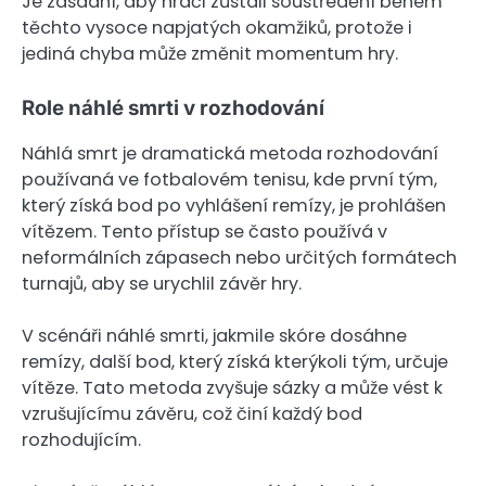
Je zásadní, aby hráči zůstali soustředění během
těchto vysoce napjatých okamžiků, protože i
jediná chyba může změnit momentum hry.
Role náhlé smrti v rozhodování
Náhlá smrt je dramatická metoda rozhodování
používaná ve fotbalovém tenisu, kde první tým,
který získá bod po vyhlášení remízy, je prohlášen
vítězem. Tento přístup se často používá v
neformálních zápasech nebo určitých formátech
turnajů, aby se urychlil závěr hry.
V scénáři náhlé smrti, jakmile skóre dosáhne
remízy, další bod, který získá kterýkoli tým, určuje
vítěze. Tato metoda zvyšuje sázky a může vést k
vzrušujícímu závěru, což činí každý bod
rozhodujícím.