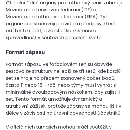
Oficiální řídící orgány pro fotbalový tenis zahrnují
Mezinárodní tenisovou federaci (ITF) a
Mezinárodní fotbalovou federaci (FIFA). Tyto
organizace stanovují pravidla a předpisy, které
řídí tento sport, a zajišťují konzistenci a
spravedlnost v soutěžích po celém světě.
Formát zápasu
Formát zápasu ve fotbalovém tenisu obvykle
sestává ze struktury nejlepší ze tří setů, kde každý
set se hraje na předem stanovený počet bodů,
často 11 nebo 15. Hráči nebo týmy musí vyhrát s
minimálně dvoubodovým náskokem, aby zajistili
set. Tento formát umožňuje dynamický a
atraktivní zážitek, protože zápasy se mohou lišit v
délce v závislosti na úrovni dovedností účastníků.
V oficiálních turnajích mohou hráči soutěžit v