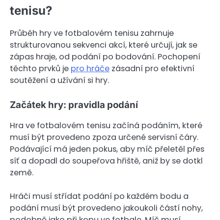
tenisu?
Průběh hry ve fotbalovém tenisu zahrnuje
strukturovanou sekvenci akcí, které určují, jak se
zápas hraje, od podání po bodování. Pochopení
těchto prvků je
pro hráče
zásadní pro efektivní
soutěžení a užívání si hry.
Začátek hry: pravidla podání
Hra ve fotbalovém tenisu začíná podáním, které
musí být provedeno zpoza určené servisní čáry.
Podávající má jeden pokus, aby míč přeletěl přes
síť a dopadl do soupeřova hřiště, aniž by se dotkl
země.
Hráči musí střídat podání po každém bodu a
podání musí být provedeno jakoukoli částí nohy,
podobně jako při kopu ve fotbale. Míč musí