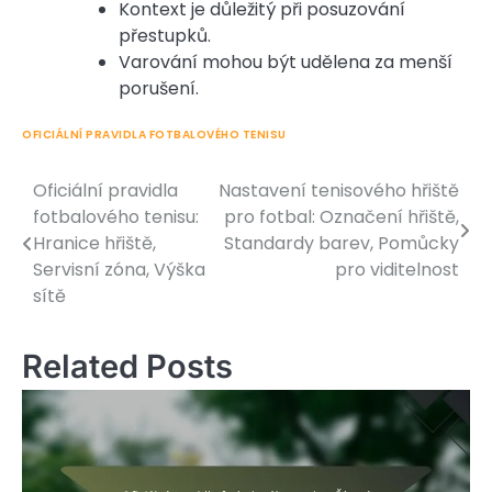
Kontext je důležitý při posuzování
přestupků.
Varování mohou být udělena za menší
porušení.
OFICIÁLNÍ PRAVIDLA FOTBALOVÉHO TENISU
Oficiální pravidla
Nastavení tenisového hřiště
Post
fotbalového tenisu:
pro fotbal: Označení hřiště,
navigation
Hranice hřiště,
Standardy barev, Pomůcky
Servisní zóna, Výška
pro viditelnost
sítě
Related Posts