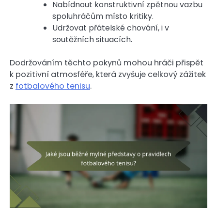
Nabídnout konstruktivní zpětnou vazbu
spoluhráčům místo kritiky.
Udržovat přátelské chování, i v
soutěžních situacích.
Dodržováním těchto pokynů mohou hráči přispět
k pozitivní atmosféře, která zvyšuje celkový zážitek
z
fotbalového tenisu
.