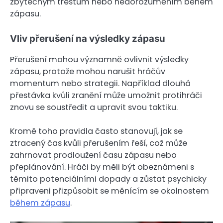
zbytečným trestům nebo nedorozuměním během
zápasu.
Vliv přerušení na výsledky zápasu
Přerušení mohou významně ovlivnit výsledky
zápasu, protože mohou narušit hráčův
momentum nebo strategii. Například dlouhá
přestávka kvůli zranění může umožnit protihráči
znovu se soustředit a upravit svou taktiku.
Kromě toho pravidla často stanovují, jak se
ztracený čas kvůli přerušením řeší, což může
zahrnovat prodloužení času zápasu nebo
přeplánování. Hráči by měli být obeznámeni s
těmito potenciálními dopady a zůstat psychicky
připraveni přizpůsobit se měnícím se okolnostem
během zápasu
.