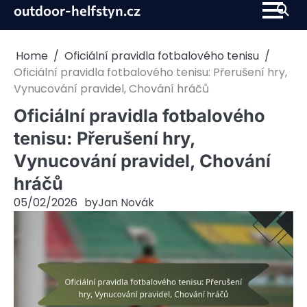
Skip
outdoor-helfstyn.cz
to
content
Home
Oficiální pravidla fotbalového tenisu
Oficiální pravidla fotbalového tenisu: Přerušení hry,
Vynucování pravidel, Chování hráčů
Oficiální pravidla fotbalového
tenisu: Přerušení hry,
Vynucování pravidel, Chování
hráčů
05/02/2026
by
Jan Novák